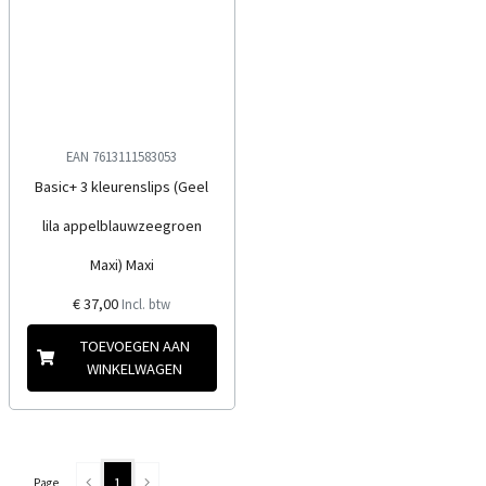
EAN 7613111583053
Basic+ 3 kleurenslips (Geel
lila appelblauwzeegroen
Maxi) Maxi
€ 37,00
Incl. btw
TOEVOEGEN AAN
WINKELWAGEN
1
Page