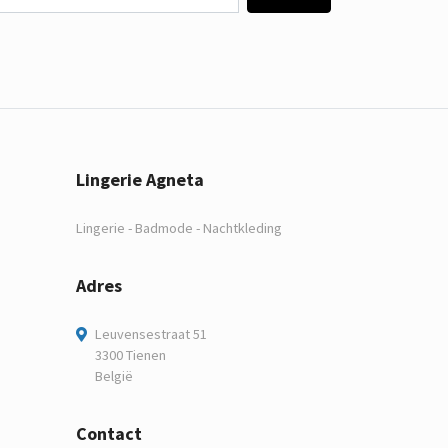
Lingerie Agneta
Lingerie - Badmode - Nachtkleding
Adres
Leuvensestraat 51
3300 Tienen
België
Contact