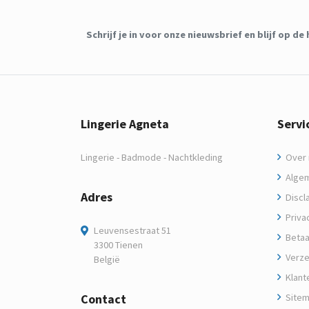
Schrijf je in voor onze nieuwsbrief en blijf op 
Lingerie Agneta
Servi
Lingerie - Badmode - Nachtkleding
Over m
Algem
Adres
Discl
Privac
Leuvensestraat 51
Betaa
3300 Tienen
Verze
België
Klant
Contact
Site