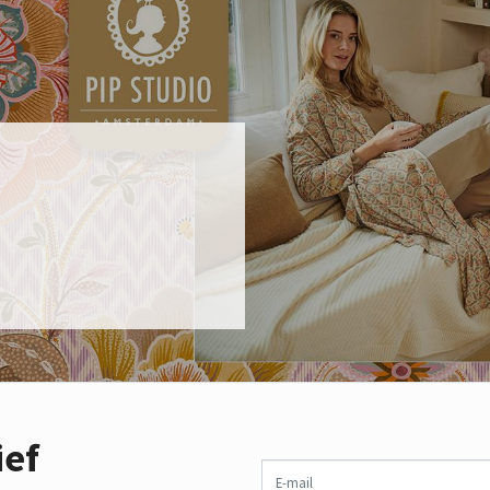
ief
E-mail