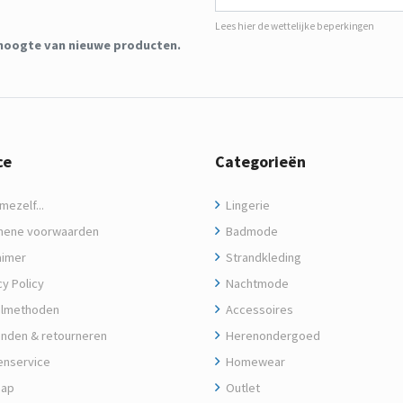
Lees hier de wettelijke beperkingen
de hoogte van nieuwe producten.
ce
Categorieën
ezelf...
Lingerie
ene voorwaarden
Badmode
aimer
Strandkleding
y Policy
Nachtmode
lmethoden
Accessoires
nden & retourneren
Herenondergoed
enservice
Homewear
map
Outlet