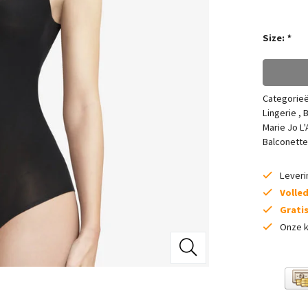
Size:
*
Categorie
Lingerie
,
B
Marie Jo L
Balconette
Lever
Volle
Grati
Onze k