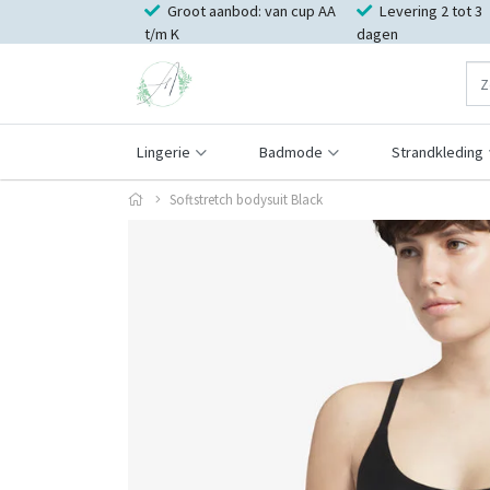
Groot aanbod: van cup AA
Levering 2 tot 3
t/m K
dagen
Lingerie
Badmode
Strandkleding
Softstretch bodysuit Black