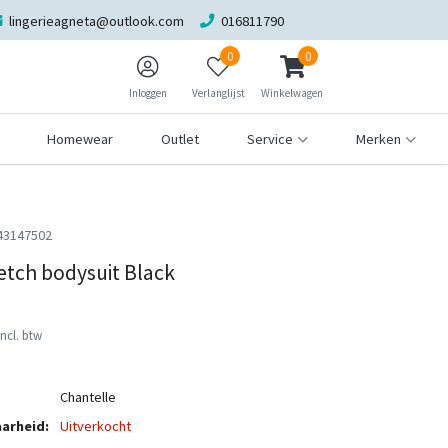
lingerieagneta@outlook.com
016811790
0
0
Inloggen
Verlanglijst
Winkelwagen
Homewear
Outlet
Service
Merken
43147502
etch bodysuit Black
Incl. btw
Chantelle
arheid:
Uitverkocht