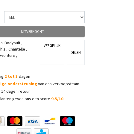
UITVERKOCHT
ën:
Bodysuit
,
VERGELIJK
h's
,
Chantelle
,
DELEN
'Aventure
,
ing
2 tot 3
dagen
dige ondersteuning
van ons verkoopsteam
s
14 dagen retour
lanten geven ons een score
9.5/10