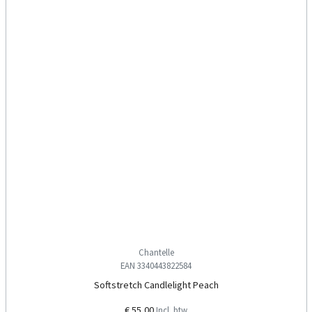
Chantelle
EAN 3340443822584
Softstretch Candlelight Peach
€ 55,00
Incl. btw