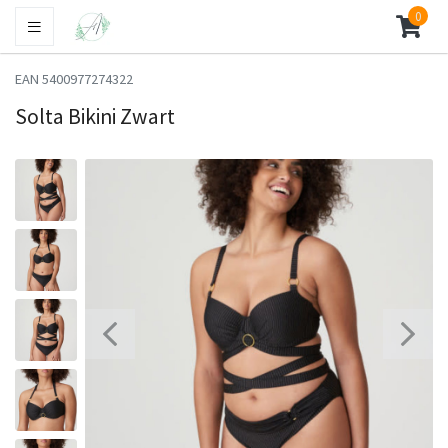
0
EAN 5400977274322
Solta Bikini Zwart