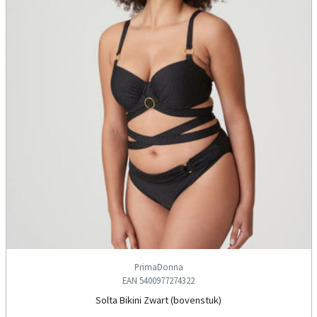
PrimaDonna
EAN 5400977274322
Solta Bikini Zwart (bovenstuk)