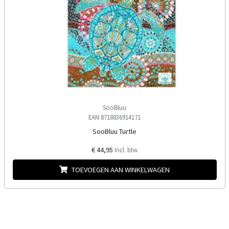
SooBluu
EAN 8718836914171
SooBluu Turtle
€ 44,95
Incl. btw
TOEVOEGEN AAN WINKELWAGEN