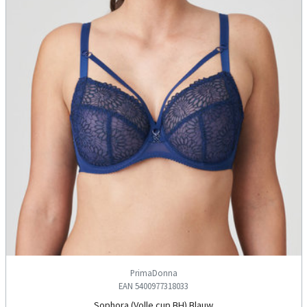
PrimaDonna
EAN 5400977318033
Sophora (Volle cup BH) Blauw