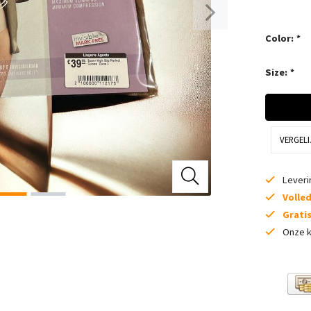
Color:
*
Size:
*
VERGELI
Lever
Volle
Grati
Onze k