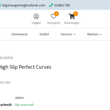
lingerieagneta@outlook.com
016811790
0
0
Inloggen
Verlanglijst
Winkelwagen
Homewear
Outlet
Service
Merken
91125516
igh Slip Perfect Curves
Incl. btw
Janira
arheid:
Op voorraad