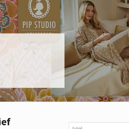
ief
E-mail