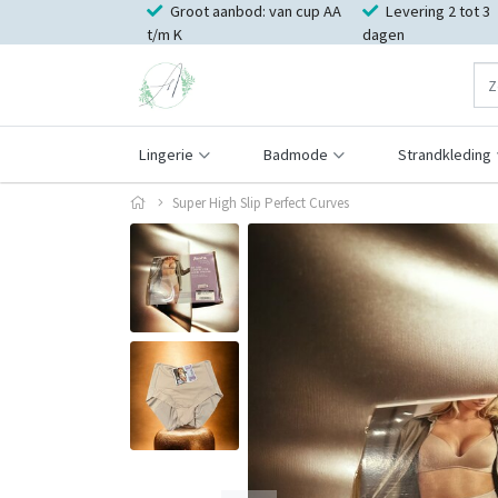
Groot aanbod: van cup AA
Levering 2 tot 3
t/m K
dagen
Lingerie
Badmode
Strandkleding
Super High Slip Perfect Curves