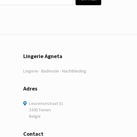
Lingerie Agneta
Lingerie - Badmode - Nachtkleding
Adres
Leuvensestraat 51
3300 Tienen
België
Contact