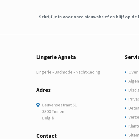
Schrijf je in voor onze nieuwsbrief en blijf op 
Lingerie Agneta
Servi
Lingerie - Badmode - Nachtkleding
Over m
Algem
Adres
Discl
Privac
Leuvensestraat 51
Betaa
3300 Tienen
Verze
België
Klant
Contact
Site