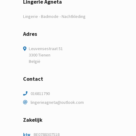
Lingerie Agneta
Lingerie - Badmode - Nachtkleding
Adres
Leuvensestraat 51
3300 Tienen
België
Contact
016811790
lingerieagneta@outlook.com
Zakelijk
BE0788307518
btw