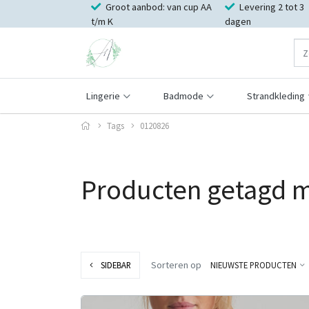
Groot aanbod: van cup AA
Levering 2 tot 3
t/m K
dagen
Lingerie
Badmode
Strandkleding
Tags
0120826
Producten getagd 
Sorteren op
SIDEBAR
NIEUWSTE PRODUCTEN