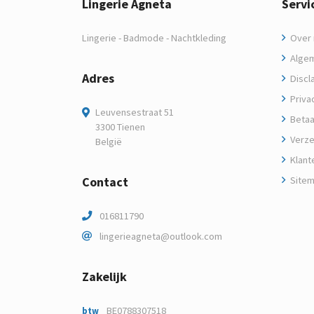
Lingerie Agneta
Servi
Lingerie - Badmode - Nachtkleding
Over m
Algem
Adres
Discl
Privac
Leuvensestraat 51
Betaa
3300 Tienen
Verze
België
Klant
Contact
Site
016811790
lingerieagneta@outlook.com
Zakelijk
BE0788307518
btw