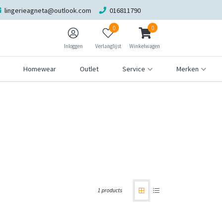
lingerieagneta@outlook.com
016811790
0
0
Inloggen
Verlanglijst
Winkelwagen
Homewear
Outlet
Service
Merken
1 products