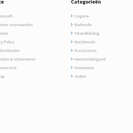
ce
Categorieën
ezelf...
Lingerie
ene voorwaarden
Badmode
aimer
Strandkleding
y Policy
Nachtmode
lmethoden
Accessoires
nden & retourneren
Herenondergoed
enservice
Homewear
map
Outlet