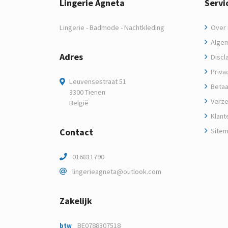
Lingerie Agneta
Servi
Lingerie - Badmode - Nachtkleding
Over m
Algem
Adres
Discl
Privac
Leuvensestraat 51
Betaa
3300 Tienen
Verze
België
Klant
Contact
Site
016811790
lingerieagneta@outlook.com
Zakelijk
BE0788307518
btw