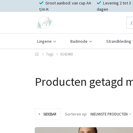
Groot aanbod: van cup AA
Levering 2 tot 3
t/m K
dagen
Lingerie
Badmode
Strandkleding
Tags
0142400
Producten getagd 
Sorteren op
SIDEBAR
NIEUWSTE PRODUCTEN