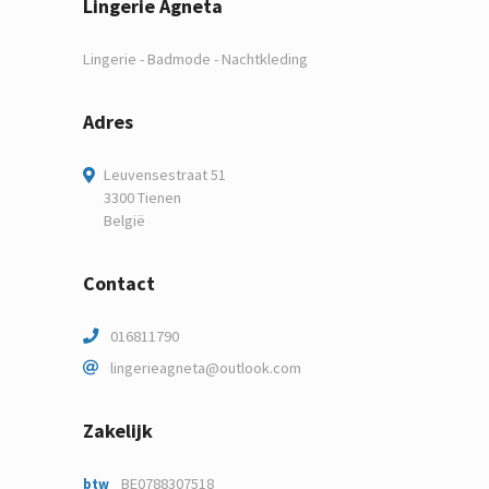
Lingerie Agneta
Lingerie - Badmode - Nachtkleding
Adres
Leuvensestraat 51
3300 Tienen
België
Contact
016811790
lingerieagneta@outlook.com
Zakelijk
BE0788307518
btw