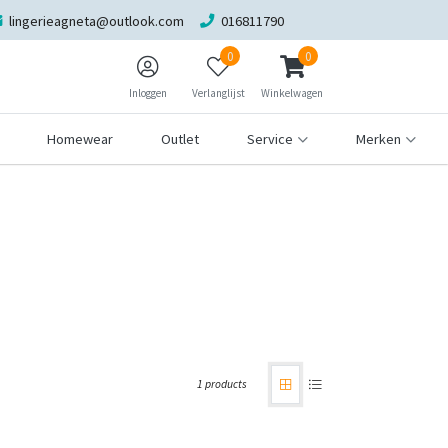
lingerieagneta@outlook.com
016811790
0
0
Inloggen
Verlanglijst
Winkelwagen
Homewear
Outlet
Service
Merken
1 products