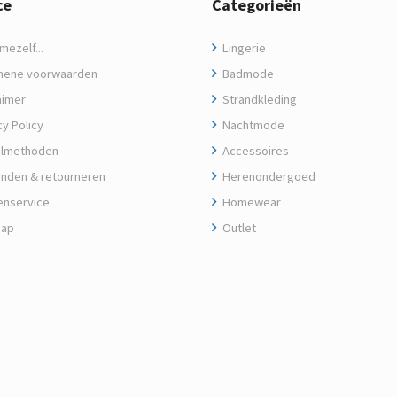
ce
Categorieën
ezelf...
Lingerie
ene voorwaarden
Badmode
aimer
Strandkleding
y Policy
Nachtmode
lmethoden
Accessoires
nden & retourneren
Herenondergoed
enservice
Homewear
map
Outlet