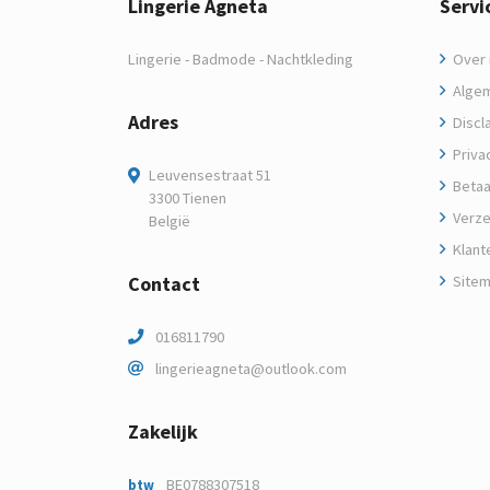
Lingerie Agneta
Servi
Lingerie - Badmode - Nachtkleding
Over m
Algem
Adres
Discl
Privac
Leuvensestraat 51
Betaa
3300 Tienen
Verze
België
Klant
Contact
Site
016811790
lingerieagneta@outlook.com
Zakelijk
BE0788307518
btw