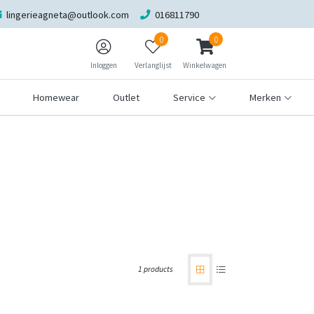
lingerieagneta@outlook.com
016811790
0
0
Inloggen
Verlanglijst
Winkelwagen
Homewear
Outlet
Service
Merken
1 products