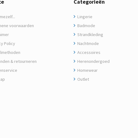
ce
Categorieën
ezelf...
Lingerie
ene voorwaarden
Badmode
aimer
Strandkleding
y Policy
Nachtmode
lmethoden
Accessoires
nden & retourneren
Herenondergoed
enservice
Homewear
map
Outlet