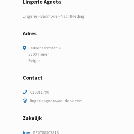
Lingerie Agneta
Lingerie - Badmode - Nachtkleding
Adres
Leuvensestraat 51
3300 Tienen
België
Contact
016811790
lingerieagneta@outlook.com
Zakelijk
BE0788307518
btw