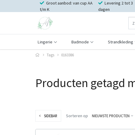
Groot aanbod: van cup AA
Levering 2 tot 3
t/m K
dagen
Lingerie
Badmode
Strandkleding
Tags
0163386
Producten getagd 
Sorteren op
SIDEBAR
NIEUWSTE PRODUCTEN