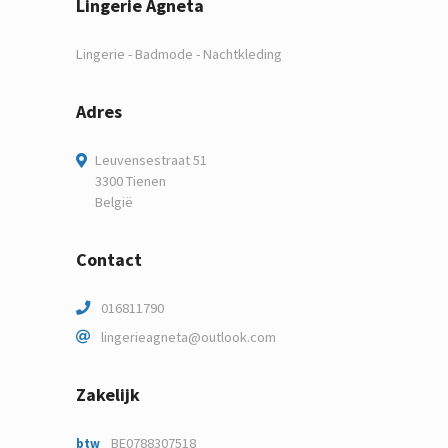
Lingerie Agneta
Lingerie - Badmode - Nachtkleding
Adres
Leuvensestraat 51
3300 Tienen
België
Contact
016811790
lingerieagneta@outlook.com
Zakelijk
BE0788307518
btw