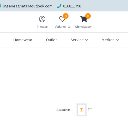
lingerieagneta@outlook.com
016811790
0
0
Inloggen
Verlanglijst
Winkelwagen
Homewear
Outlet
Service
Merken
1 products