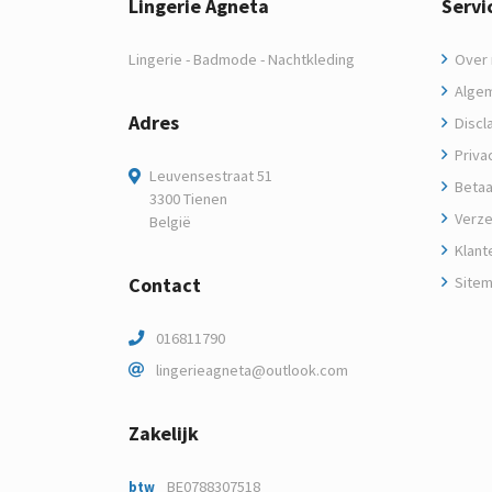
Lingerie Agneta
Servi
Lingerie - Badmode - Nachtkleding
Over m
Algem
Adres
Discl
Privac
Leuvensestraat 51
Betaa
3300 Tienen
Verze
België
Klant
Contact
Site
016811790
lingerieagneta@outlook.com
Zakelijk
BE0788307518
btw