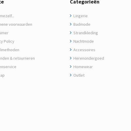
ce
Categorieën
ezelf...
Lingerie
ene voorwaarden
Badmode
aimer
Strandkleding
y Policy
Nachtmode
lmethoden
Accessoires
nden & retourneren
Herenondergoed
enservice
Homewear
map
Outlet