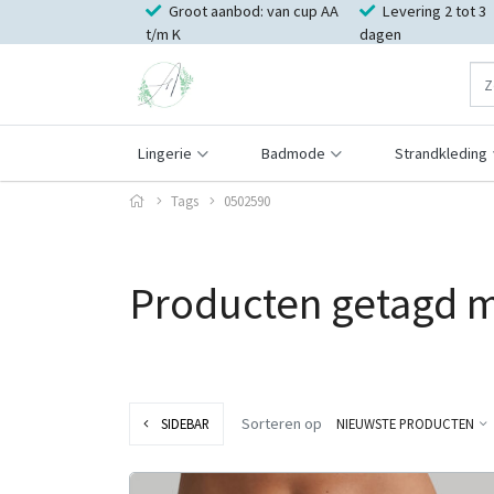
Groot aanbod: van cup AA
Levering 2 tot 3
t/m K
dagen
Lingerie
Badmode
Strandkleding
Tags
0502590
Producten getagd 
Sorteren op
SIDEBAR
NIEUWSTE PRODUCTEN