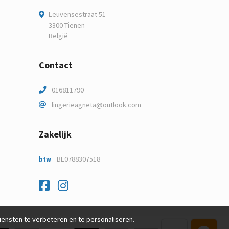
Leuvensestraat 51
3300 Tienen
België
Contact
016811790
lingerieagneta@outlook.com
Zakelijk
BE0788307518
btw
Facebook
Instagram
nsten te verbeteren en te personaliseren.