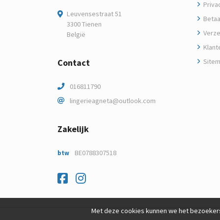
Privac
Leuvensestraat 51
Betaa
3300 Tienen
Verze
België
Klant
Contact
Site
016811790
lingerieagneta@outlook.com
Zakelijk
BE0788307518
btw
Facebook
Instagram
Met deze cookies kunnen we het bezoekers