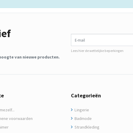
ief
E-mail
Lees hier de wettelijke beperkingen
de hoogte van nieuwe producten.
ce
Categorieën
ezelf...
Lingerie
ene voorwaarden
Badmode
aimer
Strandkleding