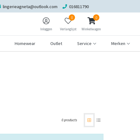
lingerieagneta@outlook.com
016811790
0
0
Inloggen
Verlanglijst
Winkelwagen
Homewear
Outlet
Service
Merken
0 products