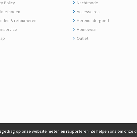
y Policy
Nachtmode
lmethoden
Accessoires
nden & retourneren
Herenondergoed
enservice
Homewear
map
Outlet
gedrag op onze website meten en rapporteren. Ze helpen ons om onze die