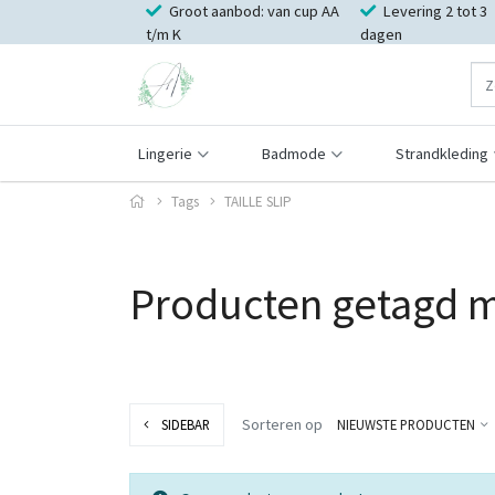
Groot aanbod: van cup AA
Levering 2 tot 3
t/m K
dagen
Lingerie
Badmode
Strandkleding
Tags
TAILLE SLIP
Producten getagd m
Sorteren op
SIDEBAR
NIEUWSTE PRODUCTEN