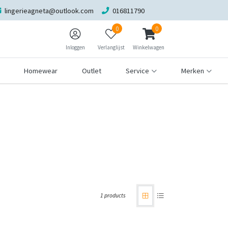
lingerieagneta@outlook.com
016811790
0
0
Inloggen
Verlanglijst
Winkelwagen
Homewear
Outlet
Service
Merken
1 products