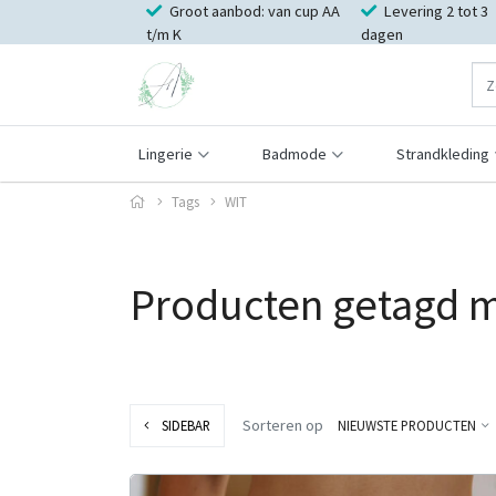
Groot aanbod: van cup AA
Levering 2 tot 3
t/m K
dagen
Lingerie
Badmode
Strandkleding
Tags
WIT
Producten getagd 
Sorteren op
SIDEBAR
NIEUWSTE PRODUCTEN