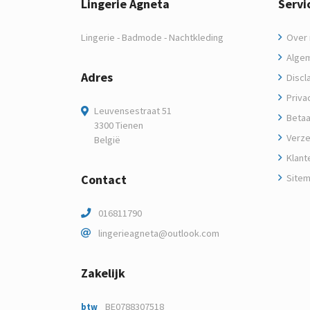
Lingerie Agneta
Servi
Lingerie - Badmode - Nachtkleding
Over m
Algem
Adres
Discl
Privac
Leuvensestraat 51
Betaa
3300 Tienen
Verze
België
Klant
Contact
Site
016811790
lingerieagneta@outlook.com
Zakelijk
BE0788307518
btw