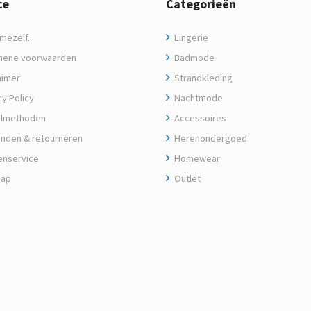
ce
Categorieën
ezelf...
Lingerie
ene voorwaarden
Badmode
aimer
Strandkleding
y Policy
Nachtmode
lmethoden
Accessoires
nden & retourneren
Herenondergoed
enservice
Homewear
map
Outlet