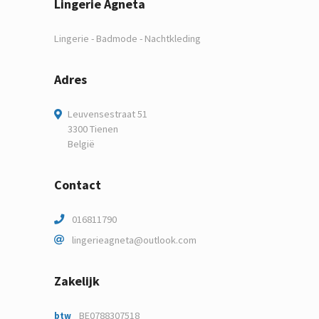
Lingerie Agneta
Lingerie - Badmode - Nachtkleding
Adres
Leuvensestraat 51
3300 Tienen
België
Contact
016811790
lingerieagneta@outlook.com
Zakelijk
BE0788307518
btw