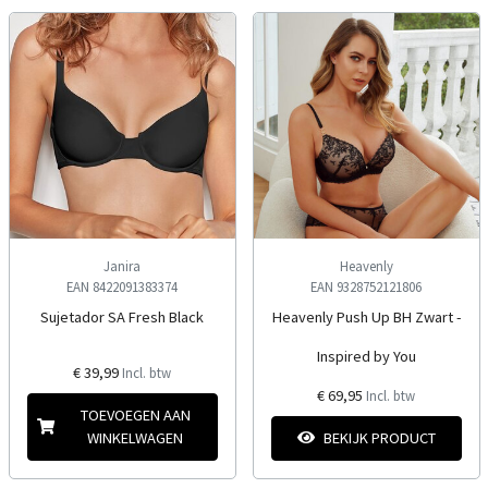
Janira
Heavenly
EAN 8422091383374
EAN 9328752121806
Sujetador SA Fresh Black
Heavenly Push Up BH Zwart -
Inspired by You
€ 39,99
Incl. btw
€ 69,95
Incl. btw
TOEVOEGEN AAN
WINKELWAGEN
BEKIJK PRODUCT