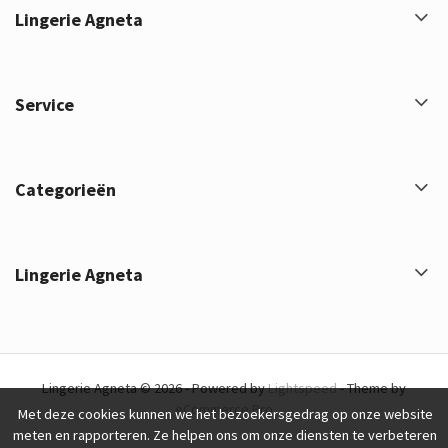
Lingerie Agneta
Service
Categorieën
Lingerie Agneta
Lingerie Agneta © 2026 - Powered by
Lightspeed
- Theme by
eCommerce Pro
Met deze cookies kunnen we het bezoekersgedrag op onze website
meten en rapporteren. Ze helpen ons om onze diensten te verbeteren