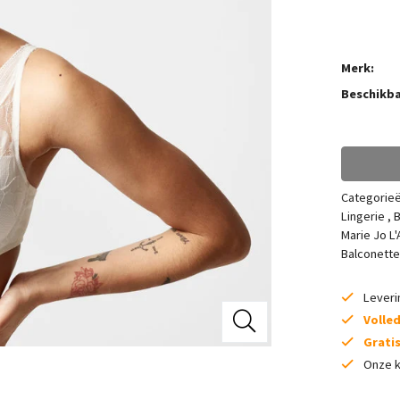
Merk:
Beschikba
Categorie
Lingerie
,
B
Marie Jo L
Balconette
Lever
Volle
Grati
Onze k