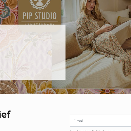
ief
E-mail