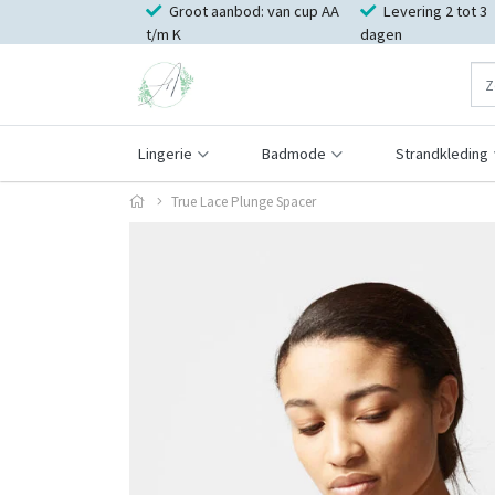
Groot aanbod: van cup AA
Levering 2 tot 3
t/m K
dagen
Lingerie
Badmode
Strandkleding
True Lace Plunge Spacer