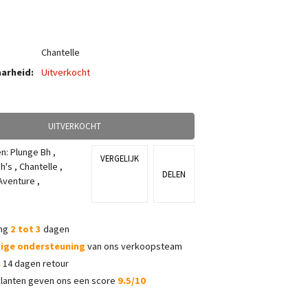
Chantelle
arheid:
Uitverkocht
UITVERKOCHT
ën:
Plunge Bh
,
VERGELIJK
h's
,
Chantelle
,
DELEN
'Aventure
,
ing
2 tot 3
dagen
dige ondersteuning
van ons verkoopsteam
s
14 dagen retour
lanten geven ons een score
9.5/10