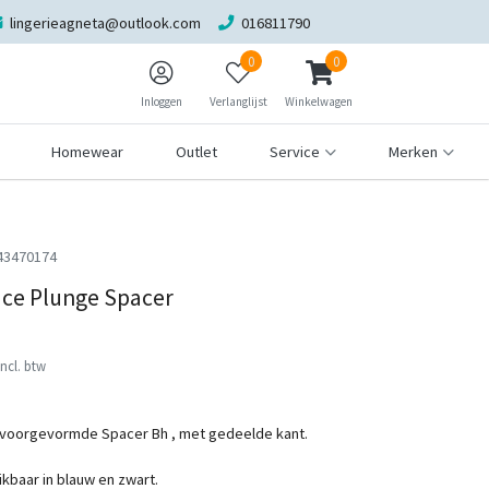
lingerieagneta@outlook.com
016811790
0
0
Inloggen
Verlanglijst
Winkelwagen
Homewear
Outlet
Service
Merken
43470174
ace Plunge Spacer
Incl. btw
 voorgevormde Spacer Bh , met gedeelde kant.
kbaar in blauw en zwart.