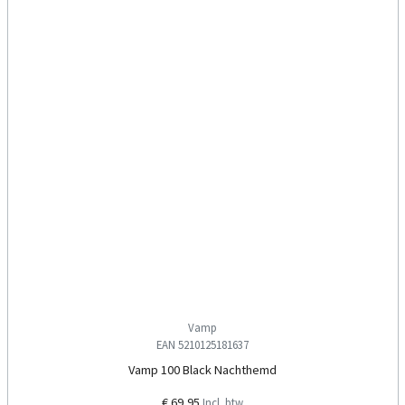
Vamp
EAN 5210125181637
Vamp 100 Black Nachthemd
€ 69,95
Incl. btw