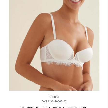
Promise
EAN 8431410065402
VICTORIA - Balconette Off White - Strapless BH