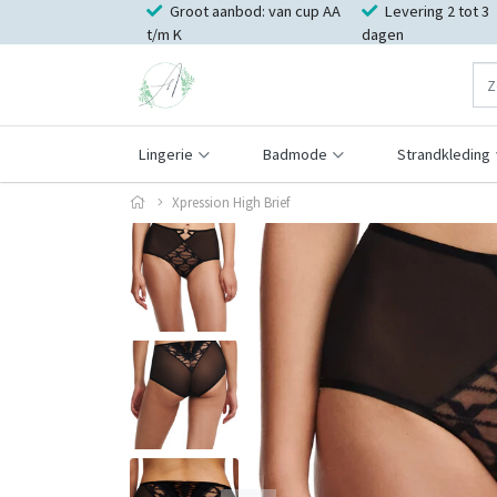
Groot aanbod: van cup AA
Levering 2 tot 3
t/m K
dagen
Lingerie
Badmode
Strandkleding
Xpression High Brief