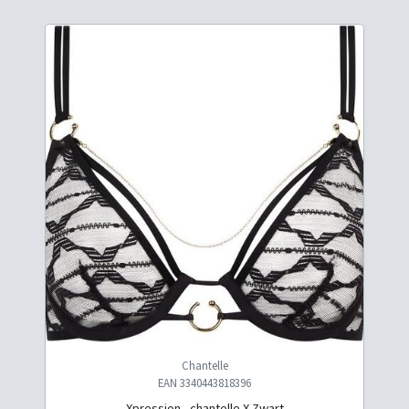
Chantelle
EAN 3340443818396
Xpression - chantelle X Zwart