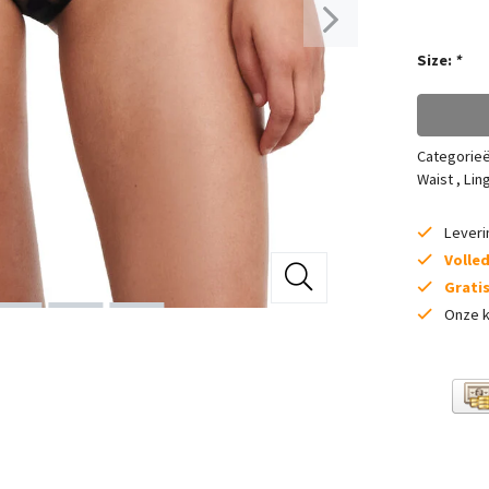
Size:
*
Categorie
Waist
,
Lin
Lever
Volle
Grati
Onze k