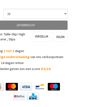
UITVERKOCHT
ën:
Taille Slip/ High
VERGELIJK
DELEN
gerie
,
Slips
ing
2 tot 3
dagen
dige ondersteuning
van ons verkoopsteam
s
14 dagen retour
lanten geven ons een score
9.5/10