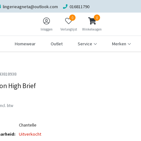
lingerieagneta@outlook.com
016811790
0
0
Inloggen
Verlanglijst
Winkelwagen
Homewear
Outlet
Service
Merken
43818938
on High Brief
Incl. btw
Chantelle
arheid:
Uitverkocht