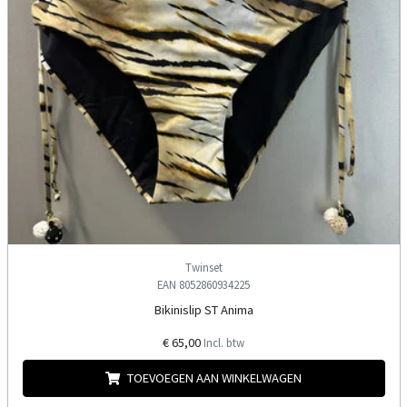
Twinset
EAN 8052860934225
Bikinislip ST Anima
€ 65,00
Incl. btw
TOEVOEGEN AAN WINKELWAGEN