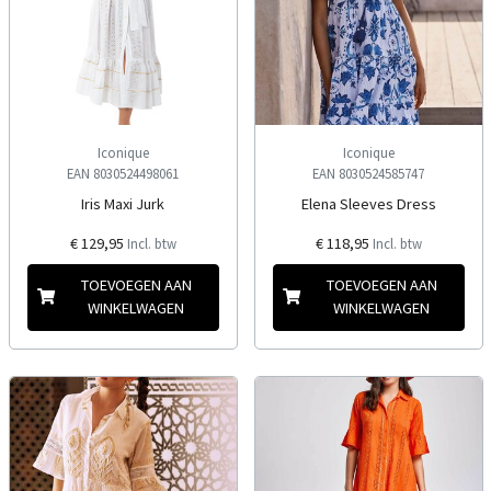
Iconique
Iconique
EAN 8030524498061
EAN 8030524585747
Iris Maxi Jurk
Elena Sleeves Dress
€ 129,95
€ 118,95
Incl. btw
Incl. btw
TOEVOEGEN AAN
TOEVOEGEN AAN
WINKELWAGEN
WINKELWAGEN