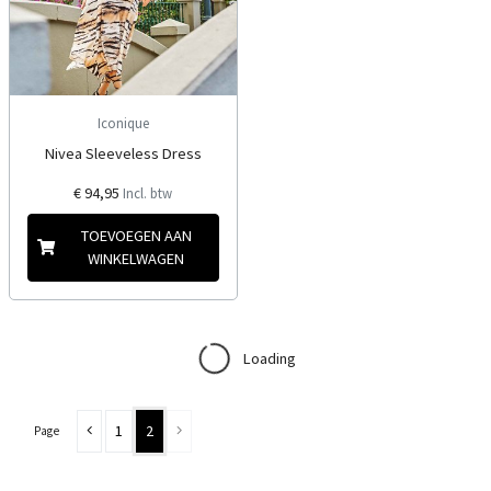
Iconique
Nivea Sleeveless Dress
€ 94,95
Incl. btw
TOEVOEGEN AAN
WINKELWAGEN
Loading
1
2
Page