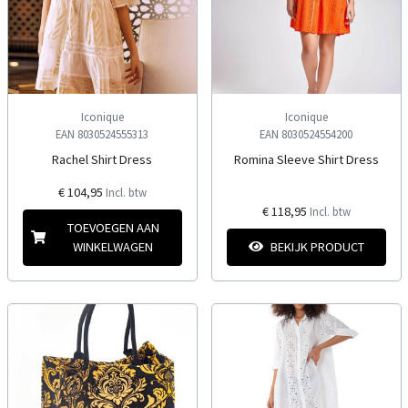
Iconique
Iconique
EAN 8030524555313
EAN 8030524554200
Rachel Shirt Dress
Romina Sleeve Shirt Dress
€ 104,95
Incl. btw
€ 118,95
Incl. btw
TOEVOEGEN AAN
WINKELWAGEN
BEKIJK PRODUCT