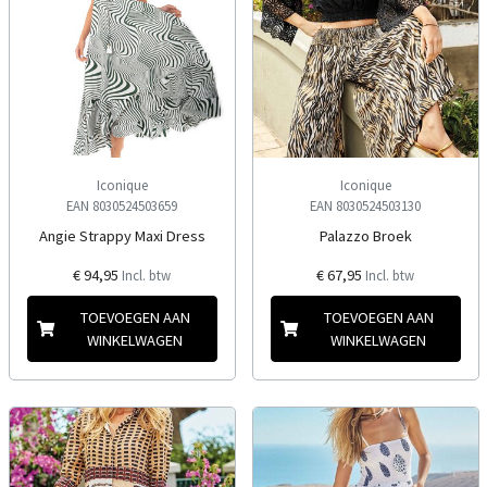
Iconique
Iconique
EAN 8030524503659
EAN 8030524503130
Angie Strappy Maxi Dress
Palazzo Broek
€ 94,95
€ 67,95
Incl. btw
Incl. btw
TOEVOEGEN AAN
TOEVOEGEN AAN
WINKELWAGEN
WINKELWAGEN