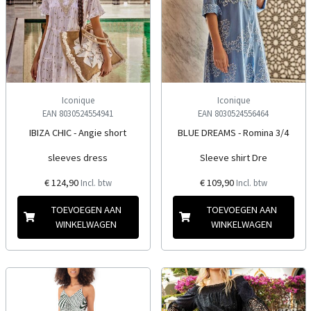
Iconique
Iconique
EAN 8030524554941
EAN 8030524556464
IBIZA CHIC - Angie short
BLUE DREAMS - Romina 3/4
sleeves dress
Sleeve shirt Dre
€ 124,90
€ 109,90
Incl. btw
Incl. btw
TOEVOEGEN AAN
TOEVOEGEN AAN
WINKELWAGEN
WINKELWAGEN