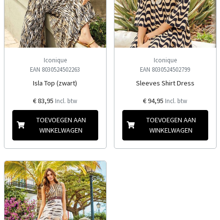
Iconique
Iconique
EAN 8030524502263
EAN 8030524502799
Isla Top (zwart)
Sleeves Shirt Dress
€ 83,95
€ 94,95
Incl. btw
Incl. btw
TOEVOEGEN AAN
TOEVOEGEN AAN
WINKELWAGEN
WINKELWAGEN