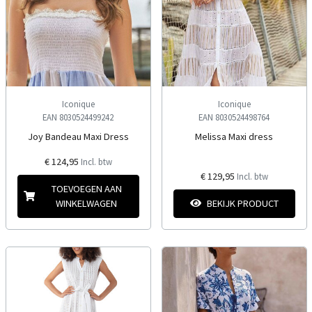
Iconique
Iconique
EAN 8030524499242
EAN 8030524498764
Joy Bandeau Maxi Dress
Melissa Maxi dress
€ 124,95
Incl. btw
€ 129,95
Incl. btw
TOEVOEGEN AAN
WINKELWAGEN
BEKIJK PRODUCT