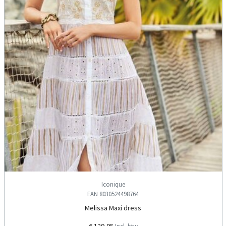
Iconique
EAN 8030524498764
Melissa Maxi dress
€ 129,95
Incl. btw