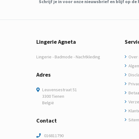
Schrijf je in voor onze nieuwsbrief en blijf op 
Lingerie Agneta
Servi
Lingerie - Badmode - Nachtkleding
Over m
Algem
Adres
Discl
Privac
Leuvensestraat 51
Betaa
3300 Tienen
Verze
België
Klant
Contact
Site
016811790