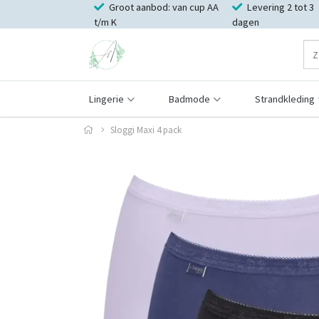
Groot aanbod: van cup AA
Levering 2 tot 3
t/m K
dagen
Lingerie
Badmode
Strandkleding
Sloggi Maxi 4 pack