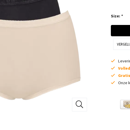
Size:
*
VERGELI
Lever
Volle
Grati
Onze k