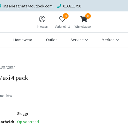
lingerieagneta@outlook.com
016811790
0
0
Inloggen
Verlanglijst
Winkelwagen
Homewear
Outlet
Service
Merken
13072807
Maxi 4 pack
Incl. btw
Sloggi
arheid:
Op voorraad