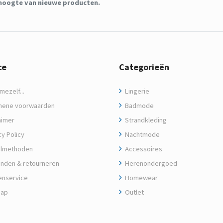
de hoogte van nieuwe producten.
ce
Categorieën
ezelf...
Lingerie
ene voorwaarden
Badmode
aimer
Strandkleding
y Policy
Nachtmode
lmethoden
Accessoires
nden & retourneren
Herenondergoed
enservice
Homewear
map
Outlet