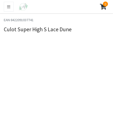
0
EAN 8422091037741
Culot Super High S Lace Dune