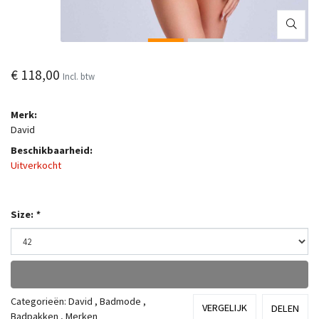
€ 118,00
Incl. btw
Merk:
David
Beschikbaarheid:
Uitverkocht
Size:
*
Categorieën:
David
,
Badmode
,
VERGELIJK
DELEN
Badpakken
,
Merken