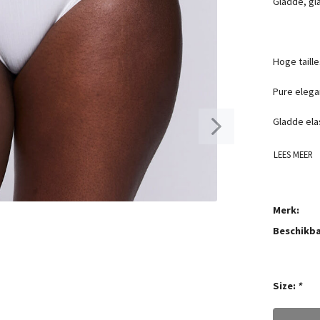
Gladde, gla
Hoge taille
Pure elega
Gladde ela
LEES MEER
Merk:
Beschikba
Size:
*