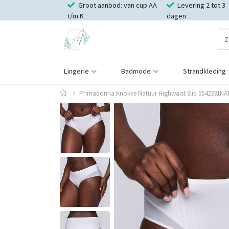
Groot aanbod: van cup AA
Levering 2 tot 3
t/m K
dagen
Lingerie
Badmode
Strandkleding
Primadonna Knokke Natuur Highwaist Slip 0542331NA