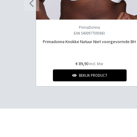
PrimaDonna
EAN 5400977593843
s Slip
Primadonna Knokke Natuur Niet voorgevormde BH
€ 89,90
Incl. btw
BEKIJK PRODUCT