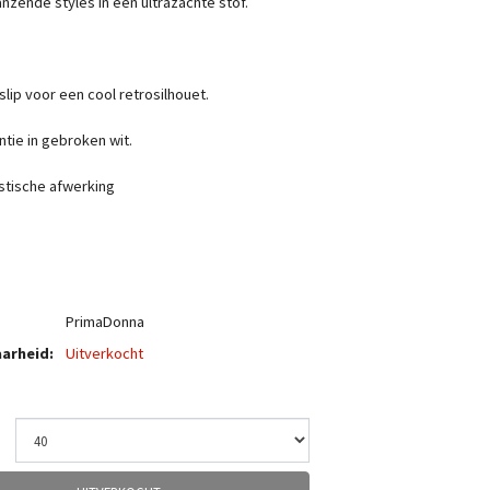
nzende styles in een ultrazachte stof.
slip voor een cool retrosilhouet.
ntie in gebroken wit.
stische afwerking
PrimaDonna
arheid:
Uitverkocht