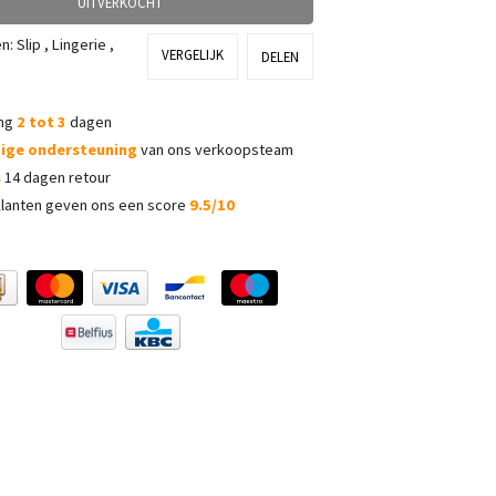
UITVERKOCHT
ën:
Slip
,
Lingerie
,
VERGELIJK
DELEN
ing
2 tot 3
dagen
dige ondersteuning
van ons verkoopsteam
s
14 dagen retour
lanten geven ons een score
9.5/10