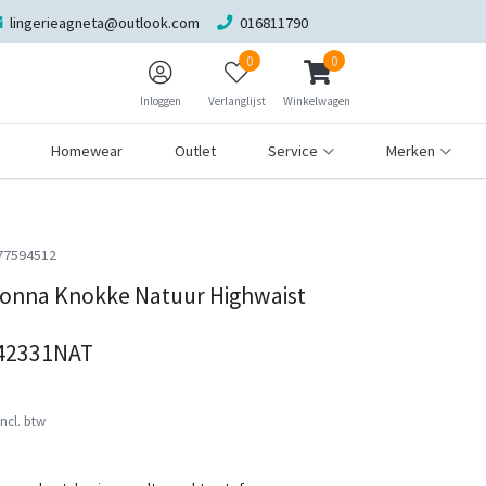
lingerieagneta@outlook.com
016811790
0
0
Inloggen
Verlanglijst
Winkelwagen
Homewear
Outlet
Service
Merken
77594512
onna Knokke Natuur Highwaist
542331NAT
Incl. btw