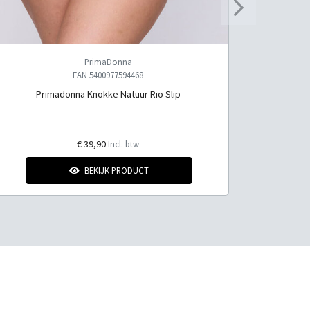
PrimaDonna
EAN 5400977594468
Primadonna Knokke Natuur Rio Slip
Prima
€ 39,90
Incl. btw
BEKIJK PRODUCT