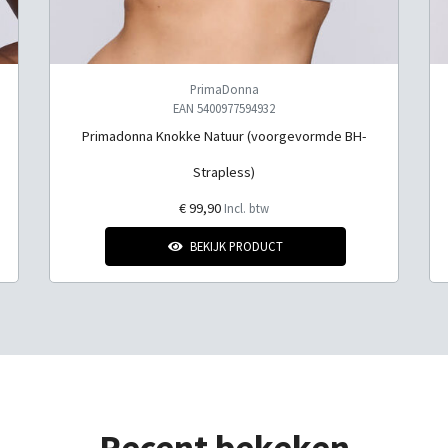
PrimaDonna
EAN 5400977594932
Primadonna Knokke Natuur (voorgevormde BH-
Strapless)
€ 99,90
Incl. btw
BEKIJK PRODUCT
Recent bekeken