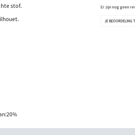
hte stof.
Er zijn nog geen r
ilhouet.
JE BEOORDELING 
aan:20%