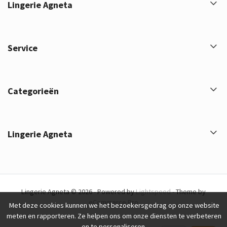
Lingerie Agneta
Service
Categorieën
Lingerie Agneta
Lingerie Agneta © 2026 - Powered by
Lightspeed
- Theme by
eCommerce Pro
Met deze cookies kunnen we het bezoekersgedrag op onze website
meten en rapporteren. Ze helpen ons om onze diensten te verbeteren
en te personaliseren.