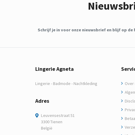
Nieuwsbr
Schrijf je in voor onze nieuwsbrief en blijf op 
Lingerie Agneta
Servi
Lingerie - Badmode - Nachtkleding
Over m
Algem
Adres
Discl
Privac
Leuvensestraat 51
Betaa
3300 Tienen
Verze
België