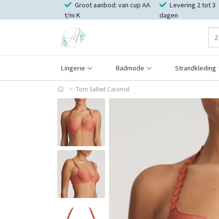
Groot aanbod: van cup AA
Levering 2 tot 3
t/m K
dagen
Lingerie
Badmode
Strandkleding
Tom Salted Caramel