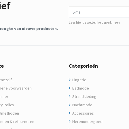
ief
E-mail
Lees hier de wettelijke beperkingen
de hoogte van nieuwe producten.
ce
Categorieën
ezelf...
Lingerie
ene voorwaarden
Badmode
aimer
Strandkleding
y Policy
Nachtmode
lmethoden
Accessoires
nden & retourneren
Herenondergoed