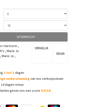
UITVERKOCHT
ën:
Hartvorm
,
VERGELIJK
h's
,
Marie Jo
DELEN
,
Marie Jo
,
ing
2 tot 3
dagen
dige ondersteuning
van ons verkoopsteam
s
14 dagen retour
lanten geven ons een score
9.5/10