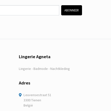
ABONNEER
Lingerie Agneta
Lingerie - Badmode - Nachtkleding
Adres
Leuvensestraat 51
3300 Tienen
België