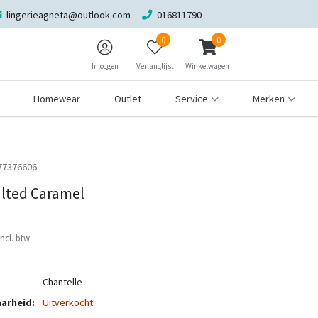
lingerieagneta@outlook.com
016811790
0
0
Inloggen
Verlanglijst
Winkelwagen
Homewear
Outlet
Service
Merken
77376606
lted Caramel
Incl. btw
Chantelle
arheid:
Uitverkocht