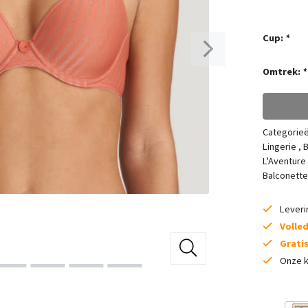
Cup:
*
Omtrek:
*
Categorie
Lingerie
,
B
L'Aventure
Balconette
Lever
Volle
Grati
Onze k