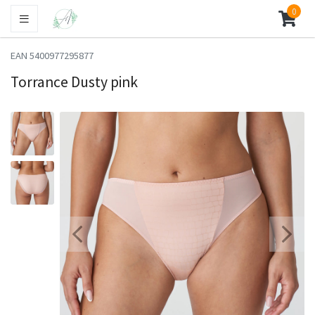
0
EAN 5400977295877
Torrance Dusty pink