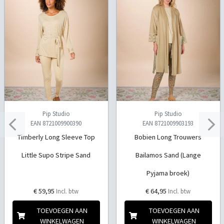
Pip Studio
Pip Studio
EAN 8721009900390
EAN 8721009903193
Timberly Long Sleeve Top
Bobien Long Trouwers
Little Supo Stripe Sand
Bailamos Sand (Lange
Pyjama broek)
€ 59,95
€ 64,95
Incl. btw
Incl. btw
TOEVOEGEN AAN
TOEVOEGEN AAN
WINKELWAGEN
WINKELWAGEN