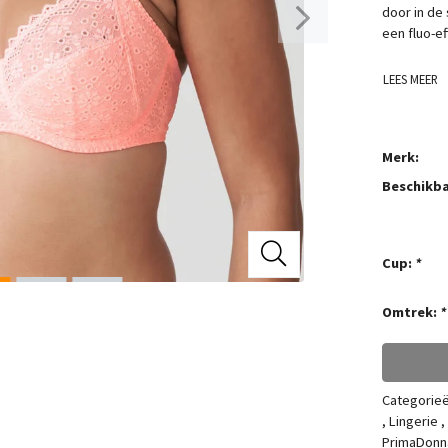
door in de 
een fluo-ef
LEES MEER
Merk:
Beschikba
Cup:
*
Omtrek:
*
Categorie
,
Lingerie
,
PrimaDonn