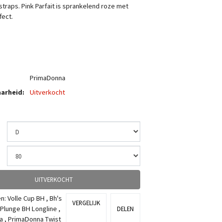
straps. Pink Parfait is sprankelend roze met
fect.
PrimaDonna
arheid:
Uitverkocht
UITVERKOCHT
ën:
Volle Cup BH
,
Bh's
VERGELIJK
Plunge BH Longline
,
DELEN
a
,
PrimaDonna Twist