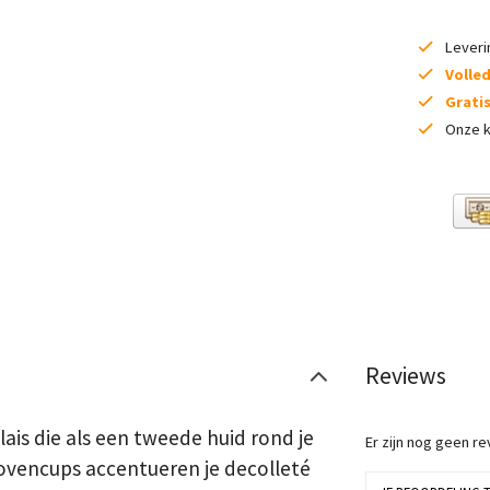
Lever
Volle
Grati
Onze k
Reviews
lais die als een tweede huid rond je
Er zijn nog geen r
bovencups accentueren je decolleté