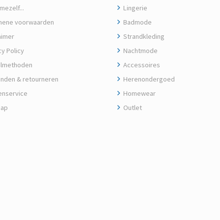
ezelf...
Lingerie
ene voorwaarden
Badmode
aimer
Strandkleding
y Policy
Nachtmode
lmethoden
Accessoires
nden & retourneren
Herenondergoed
enservice
Homewear
map
Outlet