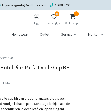
lingerieagneta@outlook.com
016811790
0
0
Inloggen
Verlanglijst
Winkelwagen
Homewear
Outlet
Service
Merken
77322450
Hotel Pink Parfait Volle Cup BH
Incl. btw
volle cup bh van broderie anglais die als een
d rond je lichaam past. Schattige bekjes aan de
accentueren je decolleté en lopen elegant