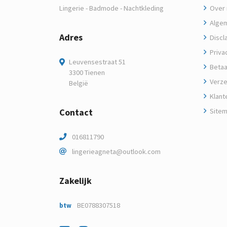
Lingerie - Badmode - Nachtkleding
Over m
Algem
Adres
Discl
Privac
Leuvensestraat 51
Betaa
3300 Tienen
Verze
België
Klant
Contact
Site
016811790
lingerieagneta@outlook.com
Zakelijk
BE0788307518
btw