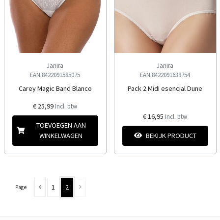
Janira
Janira
EAN 8422091585075
EAN 8422091639754
Carey Magic Band Blanco
Pack 2 Midi esencial Dune
€ 25,99
Incl. btw
€ 16,95
Incl. btw
TOEVOEGEN AAN
WINKELWAGEN
BEKIJK PRODUCT
1
2
Page