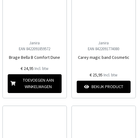
Janira
Janira
EAN 8422091859572
EAN 8422091774080
Brage Bella B Comfort Dune
Carey magic band Cosmetic
€ 24,95
Incl. btw
€ 25,95
Incl. btw
TOEVOEGEN AAN
WINKELWAGEN
BEKIJK PRODUCT