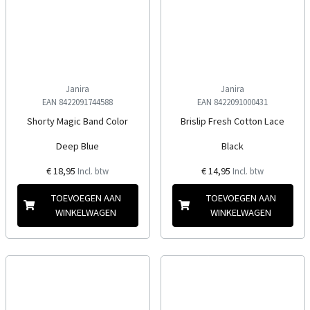
Janira
Janira
EAN 8422091744588
EAN 8422091000431
Shorty Magic Band Color
Brislip Fresh Cotton Lace
Deep Blue
Black
€ 18,95
€ 14,95
Incl. btw
Incl. btw
TOEVOEGEN AAN
TOEVOEGEN AAN
WINKELWAGEN
WINKELWAGEN